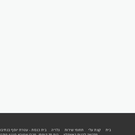
בית
קצת עלי
תחומי שירות
גלריה
בית כנסת - עטרת יוסף בנתיבות
מדרשה לבנות באשקלון
בית חד קומתי, מרכז שפירא סגנון מודרני